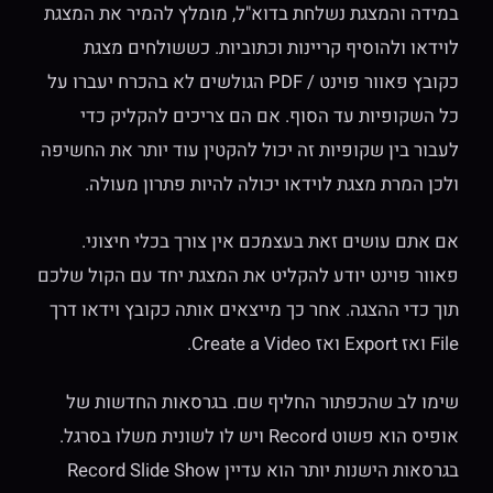
במידה והמצגת נשלחת בדוא"ל, מומלץ להמיר את המצגת
לוידאו ולהוסיף קריינות וכתוביות. כששולחים מצגת
כקובץ פאוור פוינט / PDF הגולשים לא בהכרח יעברו על
כל השקופיות עד הסוף. אם הם צריכים להקליק כדי
לעבור בין שקופיות זה יכול להקטין עוד יותר את החשיפה
ולכן המרת מצגת לוידאו יכולה להיות פתרון מעולה.
אם אתם עושים זאת בעצמכם אין צורך בכלי חיצוני.
פאוור פוינט יודע להקליט את המצגת יחד עם הקול שלכם
תוך כדי ההצגה. אחר כך מייצאים אותה כקובץ וידאו דרך
File ואז Export ואז Create a Video.
שימו לב שהכפתור החליף שם. בגרסאות החדשות של
אופיס הוא פשוט Record ויש לו לשונית משלו בסרגל.
בגרסאות הישנות יותר הוא עדיין Record Slide Show