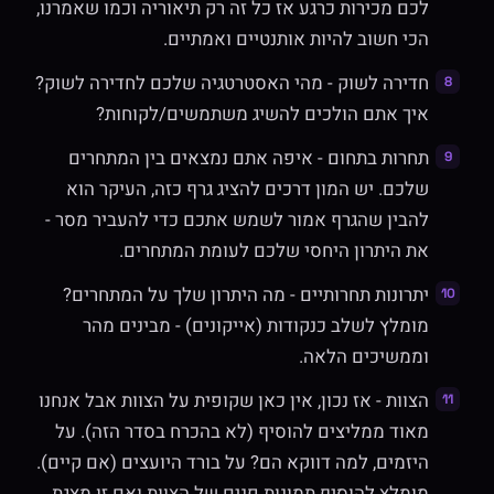
לכם מכירות כרגע אז כל זה רק תיאוריה וכמו שאמרנו,
הכי חשוב להיות אותנטיים ואמתיים.
חדירה לשוק - מהי האסטרטגיה שלכם לחדירה לשוק?
איך אתם הולכים להשיג משתמשים/לקוחות?
תחרות בתחום - איפה אתם נמצאים בין המתחרים
שלכם. יש המון דרכים להציג גרף כזה, העיקר הוא
להבין שהגרף אמור לשמש אתכם כדי להעביר מסר -
את היתרון היחסי שלכם לעומת המתחרים.
יתרונות תחרותיים - מה היתרון שלך על המתחרים?
מומלץ לשלב כנקודות (אייקונים) - מבינים מהר
וממשיכים הלאה.
הצוות - אז נכון, אין כאן שקופית על הצוות אבל אנחנו
מאוד ממליצים להוסיף (לא בהכרח בסדר הזה). על
היזמים, למה דווקא הם? על בורד היועצים (אם קיים).
מומלץ להוסיף תמונות פנים של הצוות ואם זו מצגת