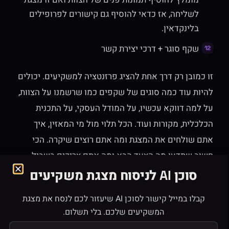
לשליחה, אז כדאי להוסיף גם קישורים לפרופילים
בלינקדאין.
שקף סוגר + דרכי יצירת קשר
זו כמובן רק דרך אחת להציג פרזנטציה למשקיעים. יכולים
להיות עוד כמה סוגים של שקפים כמו שרשמנו על הצוות,
על למה דווקא עכשיו, על המודל העסקי, על התכנית
הכלכלית, מקורות ועוד. הכל תלוי מול מי המאזין, איך
אתם שולחים את המצגת ומה אתם רוצים שיקרה. הכי
חשוב שתדעו מה הצעד הבא ומה אתם צריכים בשביל
להתקדם. שותפים? אנשי מקצוע? השקעה כספית? מה
סוכן AI לניסוח מצגת משקיעים
תעשו עם הכסף? משקיעים אוהבים לראות החלטיות,
קבלו במייל קישור לסוכן AI שיעזור לכם לנסח את מצגת
ראייה לעתיד וצוות מוכשר עם סינרגיה ותשוקה.
המשקיעים שלכם. בלי תשלום.