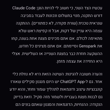
עכשיו הצד השני, כי חשוב לי להיות הוגן: Claude Code
דורש התקנה, מנוי בתשלום ונכונות לעבוד בסביבה
שנראית טכנית (שורת פקודה, לא כפתורים). ההתקנה
עצמה היא עניין של דקות, אבל זו קפיצת ראש שלא
מתאימה לכולם. אם אתם מכינים מצגת אחת בשנה, קחו
את Genspark וסיימתם. אם אתם מציגים כל חודש,
ההשקעה חוזרת כבר במצגת השנייה או השלישית. אצלי
היא החזירה את עצמה מזמן.
והערה חשובה להגינות: השיטה הזאת היא לא נחלת כלי
אחד. גם ל-ChatGPT App יש היום מנגנון סקילים שאורז
קונבנציות עיצוב ודוגמאות לתהליך שמור וחוזר, והוא יודע
גם לבנות מצגת בעברית ולשמור מזה סקיל. וזאת בדיוק
הנקודה: ההנחיות, הדוגמאות והסגנון שאתם בונים הם