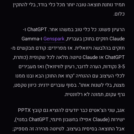
תמיד נותנת תוצאה טובה יותר מכל כלי בודד, בלי להתקין
כלום.
הרעיון פשוט: כל כלי טוב במשהו אחר. ChatGPT ו-
Claude חזקים בתוכן בעברית,
Genspark
ו-Gamma
חזקים בהלבשה ויזואלית. אז מפרידים: קודם מבקשים מ-
ChatGPT או Claude טיוטה מלאה לכל שקופית (כותרת,
3-5 נקודות, הערה לדובר, רעיון לוויזואל) ואז מעבירים
לכלי העיצוב עם ההנחיה "קחו את התוכן הבא ובנו ממנו
מצגת, בלי לשנות אותו". בסוף עוברים ידנית: כיוון טקסט,
גרף עקום, תמונה לא רלוונטית.
אגב, שני הצ'אטים כבר יודעים להוציא גם קובץ PPTX
ישירות (Claude אפילו בחשבון חינמי, ChatGPT במנוי),
אבל התוצאה בסיסית בעיצוב. לטיוטה מהירה זה מספיק;