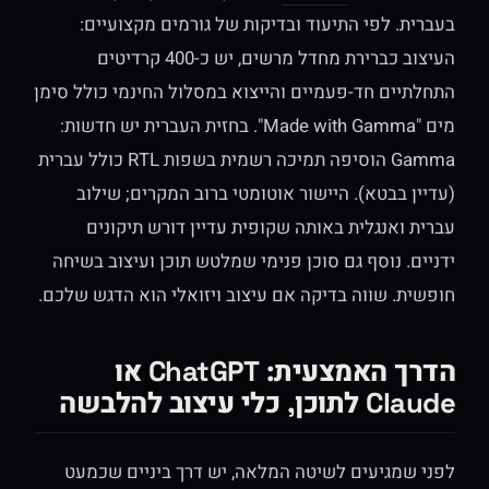
בעברית. לפי התיעוד ובדיקות של גורמים מקצועיים:
העיצוב כברירת מחדל מרשים, יש כ-400 קרדיטים
התחלתיים חד-פעמיים והייצוא במסלול החינמי כולל סימן
מים "Made with Gamma". בחזית העברית יש חדשות:
Gamma הוסיפה תמיכה רשמית בשפות RTL כולל עברית
(עדיין בבטא). היישור אוטומטי ברוב המקרים; שילוב
עברית ואנגלית באותה שקופית עדיין דורש תיקונים
ידניים. נוסף גם סוכן פנימי שמלטש תוכן ועיצוב בשיחה
חופשית. שווה בדיקה אם עיצוב ויזואלי הוא הדגש שלכם.
הדרך האמצעית: ChatGPT או
Claude לתוכן, כלי עיצוב להלבשה
לפני שמגיעים לשיטה המלאה, יש דרך ביניים שכמעט