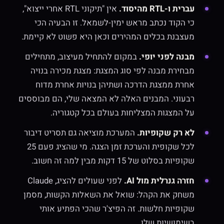
עברית ו-RTL מהיסוד.
אין "תיקוני RTL אחרי ייצוא",
כי הקוד נכתב מראש ימין-לשמאל. זו הבעיה הכי
מעצבנת בכלים המהירים וכאן היא פשוט לא קיימת.
מבנה לפני יופי.
במקום להתחיל מעיצוב, מתחילים
מבחירת מבנה לפי סוג המצגת: מצגת מכירה בנויה
אחרת ממצגת הדרכה ושתיהן בנויות אחרת מדוח
רבעוני. המבנים האלה לא המצאה שלי, הם מבוססים
על המצגות המצליחות בעולם בכל קטגוריה.
לא רק שקופיות.
המערכת מוציאה גם תסריט דיבור
לכל שקופית והערכת זמן הצגה. מי שהציג פעם 25
שקופיות בסלוט של 15 דקות מבין למה זה חשוב.
חזרה גנרלית מול AI.
לפני שעולים להציג, Claude
משחק את הקהל: שואל את השאלות הקשות, מסמן
שקופיות חלשות. זה הפיצ'ר שהכי הפתיע אותי
בשימושיות שלו.