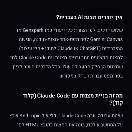
איך יוצרים מצגת AI בעברית?
שלוש דרכים, לפי הצורך: כלי ייעודי כמו Genspark או
Gemini Canvas לפרומפט-אחד-מצגת-מוכנה, הגישה
ההיברידית (ChatGPT או Claude לתוכן + כלי עיצוב)
למצגת מקצועית יותר ובניית מצגות עם Claude Code למי
שמצגות הן חלק מהעבודה שלו. בכל הדרכים חשוב לציין
בפרומפט עברית ו-RTL במפורש.
מה זה בניית מצגות עם Claude Code (קלוד
קוד)?
שיטת עבודה שבה Claude Code, כלי של Anthropic שרץ
על המחשב שלכם, בונה את המצגת כקובץ HTML לפי