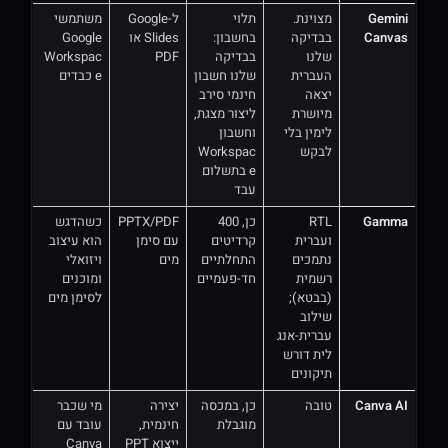
Gemini
מצוינת.
תלוי
ל-Google
משתמשי
Canvas
בבדיקה
בחשבון:
Slides או
Google
שלנו
בבדיקה
PDF
Workspac
העברית
שלנו חשבון
e כבדים
יצאה
חינמי סירב
מיושרת
ליצור מצגת,
לימין בלי
וחשבון
לבקש
Workspac
e בתשלום
עבד
Gamma
RTL
כן, 400
PPTX/PDF
כשהדגש
ועברית
קרדיטים
עם סימן
הוא עיצוב
נתמכים
התחלתיים
מים
ויזואלי
רשמית
חד-פעמיים
ומוכנים
(בבטא);
לסימן מים
שילוב
עברית-אנג
לית דורש
תיקונים
Canva AI
טובה
כן, במכסה
יצירה
מי שכבר
מוגבלת
חינמית,
עובד עם
ייצוא PPT
Canva