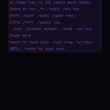
צרו מצגת בעברית בת [X] שקופיות בנושא [נושא].

קהל היעד: [תפקיד, גיל, רמת ידע מוקדם].

מטרת המצגת: [למכור, להסביר, לדווח].

טון: [מקצועי, ידידותי, שיווקי].

מבנה רצוי: פתיחה, [הסעיפים המרכזיים], סיכום, 
קריאה לפעולה.

הקפידו על: עברית תקנית, טקסט מיושר ימין-לשמאל 
(RTL), מיעוט טקסט בכל שקופית.