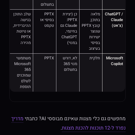
בתשלום
ChatGPT /
מלאה
כן (יצירת
PPTX
שלב התוכן
Claude
בתוכן;
PPTX:
בסיסי או
בגישה
(צ'אט)
קובץ PPTX
‏Claude גם
טקסט
ההיברידית,
שנוצר
בחינמי,
או טיוטת
ישירות
ChatGPT
PPTX
בסיסי
במנוי)
מהירה
בעיצוב
Microsoft
חלקית
לא, דורש
PPTX
משתמשי
Copilot
מנוי 365
Microsoft
בתשלום
365
שמוכנים
לשלם
תוספת
מחפשים גם כלי מצגות שאינם מבוססי AI? כתבתי
מדריך
נפרד ל-12 תוכנות להכנת מצגות
.