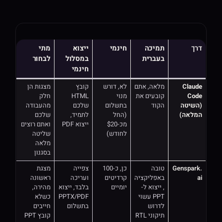
דרך
תמיכה
חינמי
ייצוא
מתי
בעברית
במסלול
לבחור
חינמי
Claude
מלאה, אתם
לא, דורש
קובץ
מצגות הן
Code
קובעים את
מנוי
HTML
חלק
(השיטה
הקוד
בתשלום
שלכם
מהעבודה
המלאה)
(החל
לתמיד,
שלכם
מכ-$20
ייצוא PDF
ואתם רוצים
לחודש)
שליטה
מלאה
בסגנון
Genspark.
טובה
כן, כ-100
צפייה
מצגת
ai
באפליקציה
קרדיטים
ועריכה
ראשונה
, ייצוא ל-
יומיים
בלבד, ייצוא
מהירה,
PPT עשוי
PPTX/PDF
כשלא
לדרוש
בתשלום
חייבים
תיקוני RTL
קובץ PPT