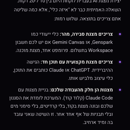
יצירת מצגת AI בעברית לוקחת היום בין 10 ל-20 דקות.
השאלה האמיתית כבר לא "איזה כלי", אלא כמה שליטה
אתם צריכים בתוצאה. שלוש רמות:
צריכים מצגת סבירה, מהר:
כלי ייעודי כמו
Genspark, או Gemini Canvas אם יש לכם חשבון
Workspace בתשלום. פרומפט אחד, מצגת מוכנה.
צריכים מצגת מקצועית עם תוכן חד:
הגישה
ההיברידית. ChatGPT או Claude כותבים את התוכן,
כלי עיצוב מלביש אותו.
מצגות הן חלק מהעבודה שלכם:
בניית מצגות עם
Claude Code (קלוד קוד). המערכת לומדת את הסגנון
שלכם ובונה מצגת בקוד, בלי קרדיטים, בלי סימני מים
ובלי תבניות של אף אחד אחר. זו השיטה שאני עובד
בה ומיד ארחיב.