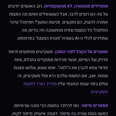
מתחילים מהמטרה, לא מהשקופיות.
רוב האנשים יודעים
על מה הם רוצים לדבר, אבל כששואלים אותם מה המצגת
אמורה להשיג, הם נתקעים. פגישת המשך? חתימה? שינוי
החלטה? כל המצגת נגזרת מהתשובה וזה בדיוק מה
שמזינים לכלי ה-AI בשורת "מטרת המצגת" בפרומפט.
חושבים על הקהל לפני התוכן.
משקיעים מחפשים תיאור
מדויק של המיזם, אנשי מכירות ממוקדים בתכלס, צוות
פנימי צמא להבין את ה"למה". אותו נושא, שלוש מצגות
שונות. אגב, אם המצגת שלכם היא מול משקיעים, זה
עולם בפני עצמו וכתבתי עליו
מדריך נפרד למצגת
משקיעים
.
מספרים סיפור.
נסו להיזכר במצגת הכי טובה שראיתם.
כמעט בטוח שהיה בה סיפור: דוגמה אישית, סיפור לקוח,