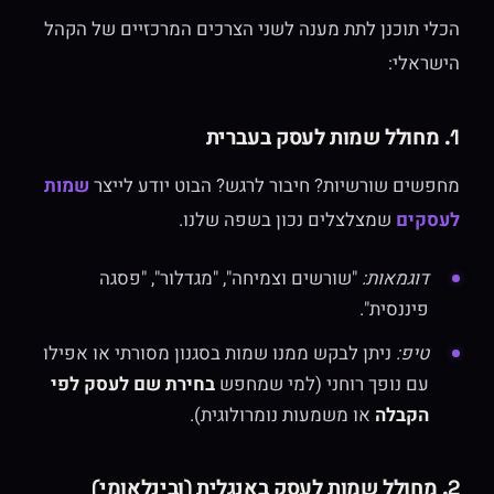
הכלי תוכנן לתת מענה לשני הצרכים המרכזיים של הקהל
הישראלי:
1. מחולל שמות לעסק בעברית
מחפשים שורשיות? חיבור לרגש? הבוט יודע לייצר
שמות
לעסקים
שמצלצלים נכון בשפה שלנו.
דוגמאות:
"שורשים וצמיחה", "מגדלור", "פסגה
פיננסית".
טיפ:
ניתן לבקש ממנו שמות בסגנון מסורתי או אפילו
עם נופך רוחני (למי שמחפש
בחירת שם לעסק לפי
הקבלה
או משמעות נומרולוגית).
2. מחולל שמות לעסק באנגלית (ובינלאומי)