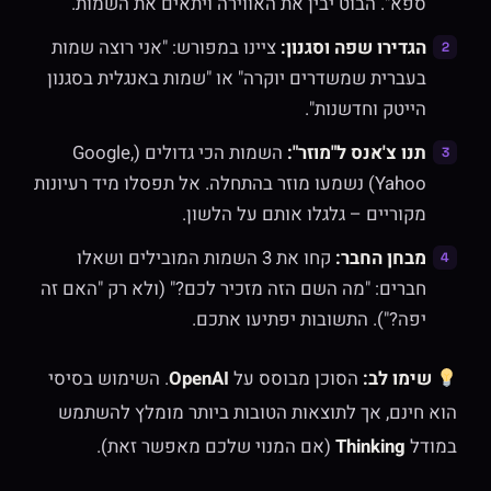
ספא". הבוט יבין את האווירה ויתאים את השמות.
הגדירו שפה וסגנון:
ציינו במפורש: "אני רוצה שמות
בעברית שמשדרים יוקרה" או "שמות באנגלית בסגנון
הייטק וחדשנות".
תנו צ'אנס ל"מוזר":
השמות הכי גדולים (Google,
Yahoo) נשמעו מוזר בהתחלה. אל תפסלו מיד רעיונות
מקוריים – גלגלו אותם על הלשון.
מבחן החבר:
קחו את 3 השמות המובילים ושאלו
חברים: "מה השם הזה מזכיר לכם?" (ולא רק "האם זה
יפה?"). התשובות יפתיעו אתכם.
שימו לב:
הסוכן מבוסס על
OpenAI
. השימוש בסיסי
הוא חינם, אך לתוצאות הטובות ביותר מומלץ להשתמש
במודל
Thinking
(אם המנוי שלכם מאפשר זאת).