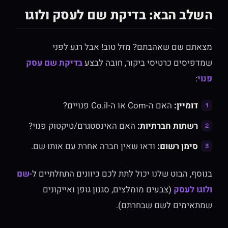
השלב הבא: בדיקת שם לעסק ולוגו
מצאתם שם שאהבתם? מזל טוב! אבל רגע לפני
שמדפיסים כרטיסי ביקור, חובה לבצע
בדיקת שם עסק
פנוי
:
דומיין:
האם ה-Com או ה-Co.il פנויים?
רשתות חברתיות:
האם האינסטגרם/טיקטוק פנוי?
סימן רשום:
ודאו שאין חברה אחרת עם אותו שם.
בנוסף, הבוט שלנו יכול לתת לכם כיוונים התחלתיים ל-
שם
ולוגו לעסק
(צבעים מומלצים, סגנון גופן ואייקונים
שמתאימים לשם שבחרתם).