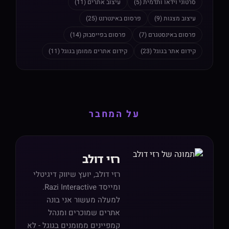
סרטוני וידאו ותדמית (5)
עיצוב אתרים (11)
עיצוב מצגות (9)
פרסום באינטרנט (25)
פרסום באינסטגרם (7)
פרסום בפייסבוק (14)
קידום אתר בגוגל (23)
קידום אתרים ממומן בגוגל (11)
על המחבר
רזי דולב
רזי דולב, יועץ שיווק דיגיטלי
ומייסד Razi Interactive.
למעלה מעשור אני בונה
אתרים שמוכרים ומנהל
קמפיינים ממומנים בגוגל - לא