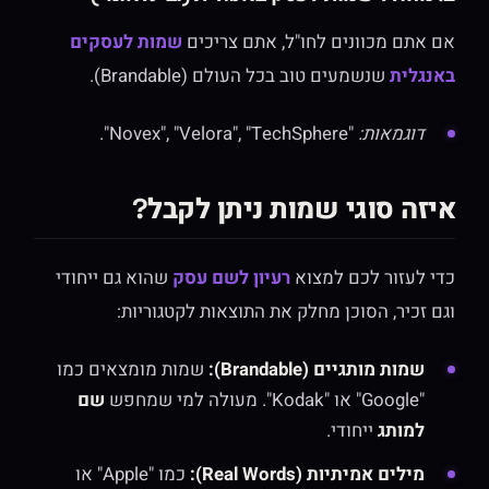
אם אתם מכוונים לחו"ל, אתם צריכים
שמות לעסקים
באנגלית
שנשמעים טוב בכל העולם (Brandable).
דוגמאות:
"Novex", "Velora", "TechSphere".
איזה סוגי שמות ניתן לקבל?
כדי לעזור לכם למצוא
רעיון לשם עסק
שהוא גם ייחודי
וגם זכיר, הסוכן מחלק את התוצאות לקטגוריות:
שמות מותגיים (Brandable):
שמות מומצאים כמו
"Google" או "Kodak". מעולה למי שמחפש
שם
למותג
ייחודי.
מילים אמיתיות (Real Words):
כמו "Apple" או