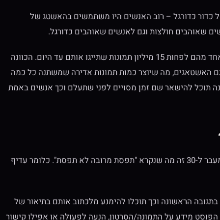
ל כדור כדורגל – רוב האנשים היו משתמשים בהאשטג של
אבל! זוהי לא המלצתנו, האשטגים אלו הם גדולים מאוד ולכל אחד מהם לפחות 15 מיליון תמונות שתייגו אותם עד היום. הכוונה
תם האשטאגים, מה שיוצר כמות תמונות אדירה שמשתנה כל כמה
נה תוכל להישאר שם זמן מסויים לפני שתעלם וכך אנשים באמת
כמות ההאשטאגים המומלצת לתמונה או סרטון היא עד 30 – מעבר ל-30 זה מה שנקרא "תפסת מרובה לא תפסת". כלומר עדיף
בתגובה הראשונה וכך תוכלו להימנע מלכתוב אותם בתיאור של
הפוסט מידע על התמונה/הסרטון, הנעה לפעולה או אפילו קישור