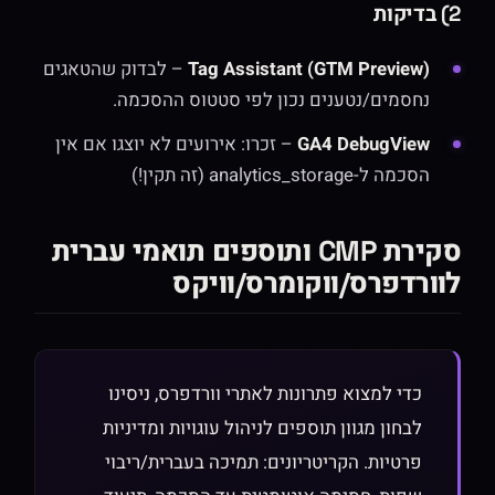
2) בדיקות
Tag Assistant (GTM Preview)
– לבדוק שהטאגים
נחסמים/נטענים נכון לפי סטטוס ההסכמה.
GA4 DebugView
– זכרו: אירועים לא יוצגו אם אין
הסכמה ל-analytics_storage (זה תקין!)
סקירת CMP ותוספים תואמי עברית
לוורדפרס/ווקומרס/וויקס
כדי למצוא פתרונות לאתרי וורדפרס, ניסינו
לבחון מגוון תוספים לניהול עוגויות ומדיניות
פרטיות. הקריטריונים: תמיכה בעברית/ריבוי