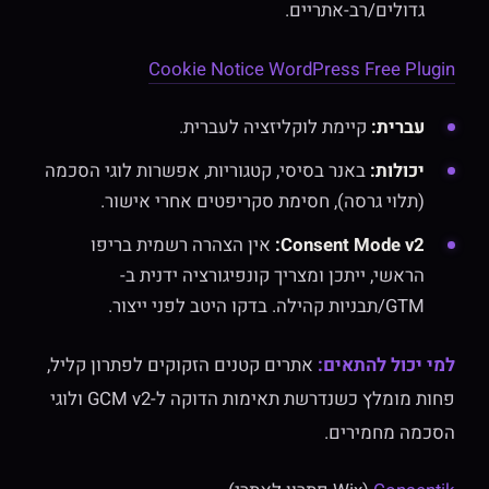
גדולים/רב-אתריים.
Cookie Notice WordPress Free Plugin
עברית:
קיימת לוקליזציה לעברית.
יכולות:
באנר בסיסי, קטגוריות, אפשרות לוגי הסכמה
(תלוי גרסה), חסימת סקריפטים אחרי אישור.
Consent Mode v2:
אין הצהרה רשמית בריפו
הראשי, ייתכן ומצריך קונפיגורציה ידנית ב-
GTM/תבניות קהילה. בדקו היטב לפני ייצור.
למי יכול להתאים:
אתרים קטנים הזקוקים לפתרון קליל,
פחות מומלץ כשנדרשת תאימות הדוקה ל-GCM v2 ולוגי
הסכמה מחמירים.