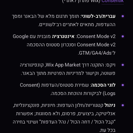
Consentik
(Wix פתרון לאתרי)
עברית/רב-לשוני
: תומך תרגום מלא של הבאנר ומסך
ההעדפות, מתאים לאתרים רב־לשוניים.
Consent Mode v2:
אינטגרציה
מובנית עם Google
Consent Mode v2 וסנכרון סטטוס ההסכמה
ל־GTM/GA4/Ads.
ויקס: התקנה דרך Wix App Market, קונפיגורציה
פשוטה, וקישור למדיניות הפרטיות מתוך הבאנר.
לוגי הסכמה
: שמירת סטטוס/העדפות (Consent
Logs) לביקורות והוכחת הסכמה.
ניהול
קטגוריות/חלון העדפות: חיוניות, פונקציונליות,
אנליטיקה, ביצועים, פרסום, ולא מסווגות; אפשרות
“קבל הכול / דחה הכול / נהל העדפות” ושינוי בחירה
בכל עת.