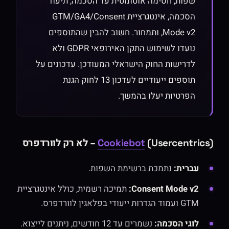
שפות, חסימה אוטומטית עד הסכמה, תיעוד
הסכמה, אינטגרציית GTM/GA4/Consent
Mode v2, ותמחור. חשוב להבין שהתוספים
נועדו לשימוש התקן האירופאי GDPR ולא
לדרישות החוק הישראלי המעודכן. עדכונים על
תוספים ייעודיים לעדכון 13 לחוק הגנת
הפרטיות יעלו בהמשך.
(Usercentrics) – לא רק לוורדפרס
Cookiebot
עברית:
נתמכת ברשימת השפות.
Consent Mode v2:
תמיכה רשמית, כולל אינטגרציית
GTM ועמוד הגדרות ייעודי בפלאגין לוורדפרס.
לוגי הסכמה:
נשמרים עד 12 חודשים, ניתנים לייצוא.