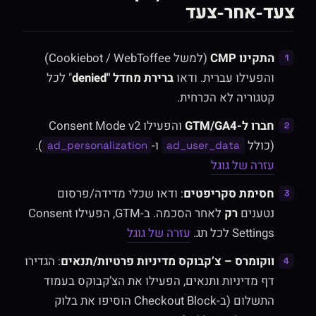
צעד-אחר-צעד
התקינו CMP
(למשל Cookiebot / WebToffee)
והפעילו עברית. ודאו
ברירת מחדל "denied
" לכל
קטגוריה לא הכרחית.
חברו ל-GTM/GA4
והפעילו Consent Mode v2
(כולל
ו-
).
ad_personalization
ad_user_data
עזרה של גוגל
חסימת סקריפטים
: ודאו שכלי מדידה/פרסום
נטענים
רק
לאחר הסכמה. ב-GTM, הפעילו Consent
Settings לכל תג.
עזרה של גוגל
ווקומרס – צ’קבוקס מדיניות פרטיות/תנאים
: הגדירו
דף מדיניות ותנאים, הפעילו את הצ’קבוקס בעמוד
התשלום (ב-Checkout Block הוסיפו את בלוק