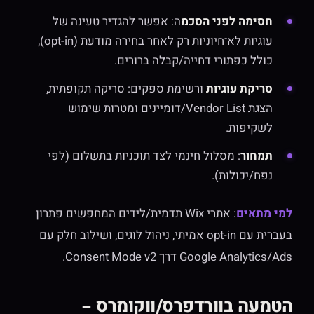
חסימה לפני הסכמ
ה: אפשר להגדיר טעינה של
עוגיות לא־חיוניות רק לאחר בחירה מודעת (opt-in),
כולל כפתורי דחייה/קבלה ברורים.
סריקת עוגיות
ורשימת ספקים: סריקה תקופתית,
הצגת Vendor List/דומיינים ומטרות שימוש
לשקיפות.
תמחור
: מסלול חינמי לצד תוכניות בתשלום (לפי
נפח/יכולות).
למי מתאים
: אתרי Wix תדמית/לידים המחפשים פתרון
בעברית עם opt-in אמיתי, ניהול לוגים, ושילוב חלק עם
Google Analytics/Ads דרך Consent Mode v2.
הטמעה בוורדפרס/ווקומרס –