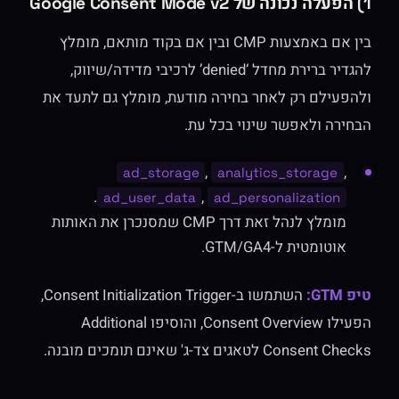
1) הפעלה נכונה של Google Consent Mode v2
בין אם באמצעות CMP ובין אם בקוד מותאם, מומלץ
להגדיר ברירת מחדל ‘denied’ לרכיבי מדידה/שיווק,
ולהפעילם רק לאחר בחירה מודעת, מומלץ גם לתעד את
הבחירה ולאפשר שינוי בכל עת.
,
,
ad_storage
analytics_storage
.
,
ad_user_data
ad_personalization
מומלץ לנהל זאת דרך CMP שמסנכרן את האותות
אוטומטית ל-GTM/GA4.
טיפ GTM:
השתמשו ב-Consent Initialization Trigger,
הפעילו Consent Overview, והוסיפו Additional
Consent Checks לטאגים צד-ג' שאינם תומכים מובנה.