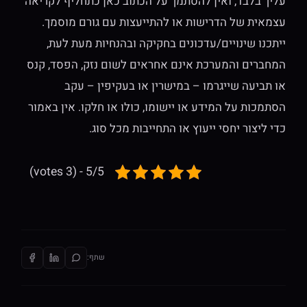
עליך בלבד, ואין להסתמך על הכתוב כאן כתחליף לקריאה
עצמאית של הדרישות או להתייעצות עם גורם מוסמך.
ייתכנו שינויים/עדכונים בחקיקה ובהנחיות מעת לעת,
המחברים והמערכת אינם אחראים לשום נזק, הפסד, קנס
או תביעה שייגרמו – במישרין או בעקיפין – עקב
הסתמכות על המידע או יישומו, כולו או חלקו. אין באמור
כדי ליצור יחסי ייעוץ או התחייבות מכל סוג.
5/5 - (3 votes)
שתף: