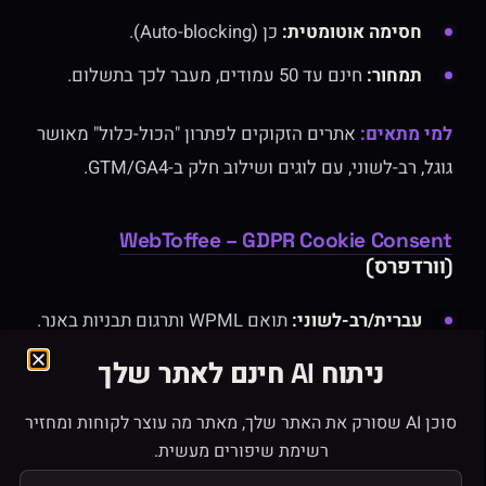
חסימה אוטומטית:
כן (Auto-blocking).
תמחור:
חינם עד 50 עמודים, מעבר לכך בתשלום.
למי מתאים:
אתרים הזקוקים לפתרון "הכול-כלול" מאושר
גוגל, רב-לשוני, עם לוגים ושילוב חלק ב-GTM/GA4.
WebToffee – GDPR Cookie Consent
(וורדפרס)
עברית/רב-לשוני:
תואם WPML ותרגום תבניות באנר.
Consent Mode v2:
תמיכה מובנית והנחיות הפעלה.
ניתוח AI חינם לאתר שלך
לוגי הסכמה:
לוג מובנה + ייצוא CSV (כולל מזהה
סוכן AI שסורק את האתר שלך, מאתר מה עוצר לקוחות ומחזיר
הסכמה, סטטוס, זמן, ו-IP אנונימי).
רשימת שיפורים מעשית.
חסימה/קטגוריות:
Opt-in גרנולרי לפי קטגוריות