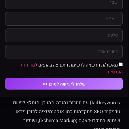
Instagram Reels יכול לסייע בהגעה לקהלים חדשים
והגברת המעורבות.
3.
מילות מפתח ושיטות SEO
המתחרים מתמקדים במילות מפתח כמו "בניית אתרים",
"שיווק דיגיטלי", "קידום אתרים", ו-"SEO". בנוסף, הם
מיישמים טקטיקות SEO כמו אופטימיזציה של כותרות,
מאשר/ת הרשמה לרשימת התפוצה בהתאם ל
מדיניות
מחקר מילות מפתח, ושיפור חוויית המשתמש באתר
הפרטיות
שלחו לי גישה לסוכן >>
המלצה
: יש לבצע מחקר מילות מפתח מעמיק כדי לזהות
הזדמנויות חדשות, במיוחד מילות מפתח זנב ארוך (Long-
tail keywords) עם תחרות נמוכה. כמו כן, מומלץ ליישם
טכניקות SEO מתקדמות כמו אופטימיזציה לתוכן וידאו,
שימוש במיקרו-דאטה (Schema Markup), ושיפור