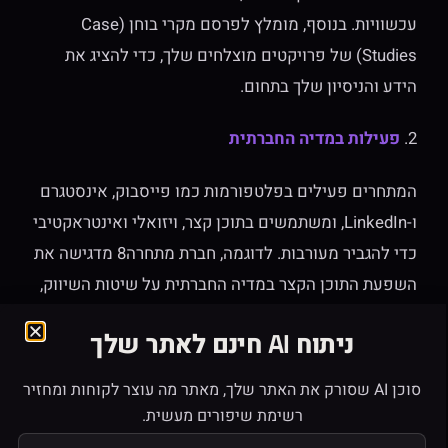
עכשוויות. בנוסף, מומלץ לפרסם מקרי בוחן (Case
Studies) של פרויקטים מוצלחים שלך, כדי להציג את
הידע והניסיון שלך בתחום.
2.
פעילות במדיה החברתית
המתחרים פעילים בפלטפורמות כמו פייסבוק, אינסטגרם
ו-LinkedIn, ומשתמשים בתוכן קצר, ויזואלי ואינטראקטיבי
כדי להגביר מעורבות. לדוגמה, חברת מתחרה8 מדגישה את
השפעת התוכן הקצר במדיה החברתית על שיטות השיווק,
במיוחד בפלטפורמות כמו TikTok ו-Instagram Reels
ניתוח AI חינם לאתר שלך
המלצה
: יש להגביר את הנוכחות במדיה החברתית
סוכן AI שסורק את האתר שלך, מאתר מה עוצר לקוחות ומחזיר
באמצעות פרסום תוכן וידאו קצר, אינפוגרפיקות, וסקרים
רשימת שיפורים מעשית.
אינטראקטיביים. שימוש בפלטפורמות כמו TikTok ו-