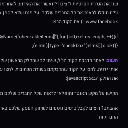
עליו תוכלו לראות את כל החברים שלכם. על מנת שלא לסמן א
www.facebook…) את הקוד הבא:
ame("checkableitems[]");for (i=0;i<elms.length;i++){if
(elms[i].type="checkbox" )elms[i].click()};
חשוב:
את החלק הבא: javascript:
הקישו על מקש האנטר ותופלאו לראות שכל החברים שלכם מסו
אהבתם? רוצים לקבל טיפים נוספים לשיווק העסק שלכם באינ
החברתיות