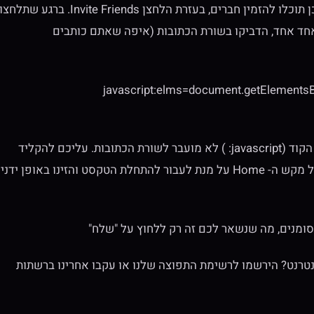
שנו את הגדרת הפרטיות ל"ציבורי" ואשרו את האירוע. לאחר מכן תוכלו להזמין חברים, בעזרת הלחצן Invite Friends. ברגע שתלחצ
חד אחד, הדביקו בשורת הכתובות (איפה שאתם כותבים
javascript:elms=document.getElementsByN
לאחר הדבקת הקוד הנ"ל, שימו לב שהחלק הראשון של הקוד (javascript: ) לא מועבר לשורת הכתובות. עליכם להקליד
אותו ידנית. לחצו על הקוד שהדבקתם בשורת הכתובות, לחצו על מקש ה- Home על מנת לעבור להתחלת הטקסט והזינו באופן ידני
מנים, מה שנשאר לכם זה רק ללחוץ על "שלח"
טרנט? הירשמו לרשימת התפוצה שלנו או עקבו אחרינו ברשתות