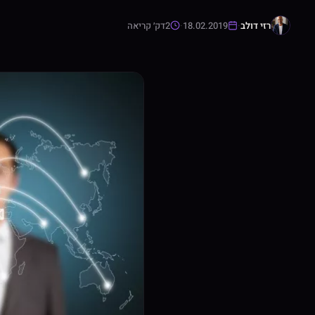
רזי דולב
·
18.02.2019
·
2
דק׳ קריאה