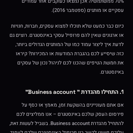
70% ממשתמשיה אכן נמצאו כעוקבים אחר עמודים
עסקיים או מותגים (ספטמבר 2016).
כיום כבר כמעט שלא תוכלו למצוא עסקים, חברות, חנויות
או ארגונים שאין להם פרופיל עסקי באינסטגרם. רוצים גם
לדעת איך ליצור עמוד כמו של המותגים הגדולים ביותר,
כזה שיסייע לכם בהגברת המודעות או המכירות? קיראו
את חמשת הטיפים שהכנו לכם לניהול נכון של עסקים
באינסטגרם.
1. התחילו מהגדרת " Business account"
אם אתם מעוניינים בהשקעת זמן, מאמץ או כסף על
פירסום העסק שלכם באינסטגרם – אנו ממליצים לכם
להתחיל מהגדרת Business account. בשביל לעשות זאת,
עליכם פשוט לקשר בין פרופיל האינסטגרם שלכם לעמוד