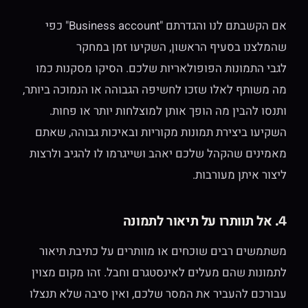
אם הקשבתם לנו והגדרתם "Business account" כפי
שהמלצנו בסעיף הראשון, השקיעו זמן במחקר
לגבי התמונות הפופולאריות שלכם. הסיקו מסקנות כמו
מה משותף לאלו שזכו לחשיפה הגבוהה או הנמוכה ביותר,
ותנסו להבין מה הופך אותן למוצלחות יותר או פחות.
השקיעו ביצירת תמונות מקוריות ובאיכות גבוהה, שאתם
מאמינים שהקהל שלכם יאהב ושייגרמו לו להגיב ולרצות
ליצור איתן מעורבות.
4. אל תוותרו על תיאור לתמונה
משתמשים רבים שוכחים או מוותרים על כתיבת תיאור
לתמונות שהם מעלים לאינסטגרם וחבל. זהו מקום מצוין
עבורכם להעביר את המסר שלכם, ואין סיבה שלא תנצלו