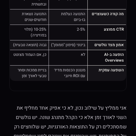
ובתשתית
מה קורה כשעוצרים
התנועה נעלמת
התנועה נשארת
בו-ביום
חודשים-שנים
CTR ממוצע
2-5%
10-25% (תלוי
בפוזיציה)
אמון מצד גולשים
בינוני (סימון "ממומן")
גבוה (תוצאה טבעית)
הופעה ב-AI
לא
כן, אם העמוד מצוטט
Overviews
השפעה עסקית
מנגנון הכנסות מדיד
בניית סמכות וסחר
עם ROI חיובי
טבעי לאורך זמן
אני ממליץ על שילוב נכון, לא כי אפיק אחד מחליף את
השני לאורך זמן אלא כי הקהל מתנהג שונה. יש גולשים
שמסתכלים רק על התוצאות האורגניות, יש שלוחצים רק