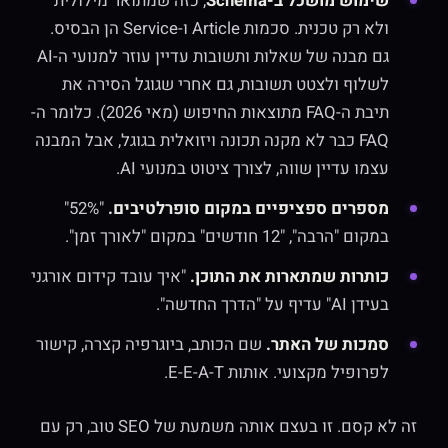
שימוש מושכל ב-Schema
, כזה שמתואר מילולית
ולא רק טכנית. סכמות Article ו-Service הן הבסיס.
גם מבנה של שאלות ותשובות עדיין עוזר למנועי ה-AI
לשלוף ולצטט תשובות, גם אחרי שגוגל הסירה את
תיבת ה-FAQ מתוצאות החיפוש (מאי 2026). כלומר ה-
FAQ כבר לא מקנה תכונה ויזואלית בגוגל, אבל המבנה
עצמו עדיין שווה, לצורך ציטוט במנועי AI.
מספרים ספציפיים במקום סופרלטיבים.
"52%"
במקום "הרבה", "12 חודשים" במקום "לאורך זמן".
כותרות שמתארות את התוכן.
"איך עובד קידום אורגני
בעידן AI" עדיף על "הדרך החדשה".
סמכות של האתר.
שם הכותב, ביוגרפיה קצרה, קישור
לפרופיל מקצועי. אותות E-E-A-T.
זה לא קסם. זו בעצם אותה משמעת של SEO טוב, רק עם