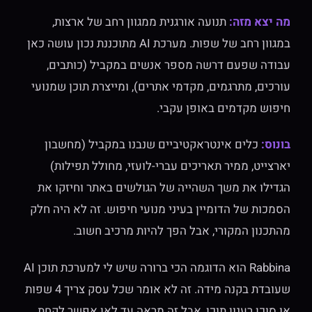
מה יצא מזה:
תנועה אורגנית ממגוון רחב של ארצות,
במגוון רחב של שפות. מערכת AI מתוכננת נכון עושה כאן
עבודה שפעם דרשה מספר אנשים במקביל (כותבים,
עורכים, מתרגמים, מקדמי אתרים), ומייצרת תוכן שמנועי
חיפוש מקדמים באופן עקבי.
בונוס:
כלים אינטראקטיביים שנבנו במקביל (מחשבון
יארצייט, ממיר תאריכים עברי-לועזי, מחולל תפילות)
הגדילו את משך השהייה של הגולשים באתר וחיזקו את
הסמכות של הדומיין בעיני מנועי חיפוש. זה לא היה חלק
מהתכנון המקורי, אבל הפך להיות מרכיב חשוב.
Rabbina הוא הדוגמה הכי ברורה שיש לי למערכת תוכן AI
שעובדת בקנה מידה. זה לא אומר שכל עסק צריך 4 שפות
או סוכן רענון תוכן, אבל זה מראה עד לאן אפשר לקחת