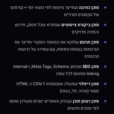
סוכן כתיבה
שמייצר טיוטות לפי נושא יומי + קורפוס
של טקסטים תורניים
סוכן ביקורת ציטוטים
שמוודא שכל פסוק, פירוש
והפניה מדויקים
סוכן תרגום
שלוקח את המאמר המקורי ומייצר את
הגרסאות בשפות נוספות, עם שמירה על רגישות
תרבותית
סוכן SEO
שכותב Meta Tags, Schema, ו-internal
linking מותאם לכל שפה
סוכן דיפלוי
שמעלה אוטומטית ל-CDN כ-HTML
סטטי (מהיר, זול, בטוח)
סוכן רענון תוכן
שבודק מאמרים ישנים ומעדכן אותם
לפי נתונים חדשים