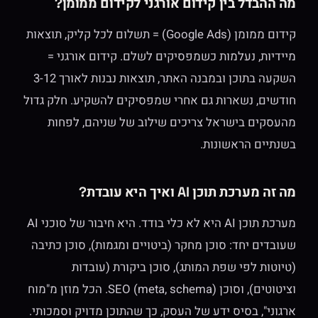
מה ההבדל בין קידום אורגני לקידום ממומן?
קידום ממומן (Google Ads) = תשלום לכל קליק, תוצאות
מיידיות, נעלמות כשמפסיקים לשלם. קידום אורגני =
השקעה בתוכן ובמבנה האתר, תוצאות נבנות לאורך 3-12
חודשים, נשארות גם אחרי שמפסיקים להשקיע. חלק גדול
מהעסקים בישראל צריכים שילוב של שניהם, לפחות
בשנתיים הראשונות.
מה זה מערכת תוכן AI ואיך היא עובדת?
מערכת תוכן AI היא לא כלי בודד. היא חיבור של סוכני AI
שעובדים יחד: סוכן מחקר (ביטויים ומגמות), סוכן כתיבה
(טיוטות לפי שפת המותג), סוכן ביקורת (עובדות
וציטוטים), וסוכן SEO (meta, schema). הכל מוזן מ"מוח
ארגוני", בסיס ידע של העסק, כך שהתוכן מדויק וסמכותי.