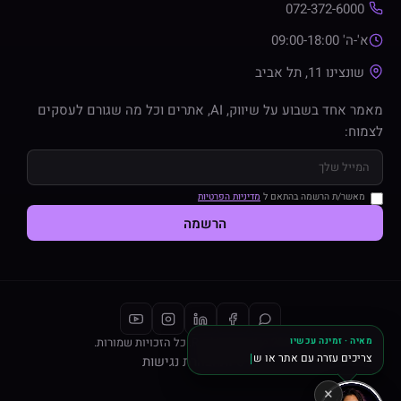
072-372-6000
א'-ה' 09:00-18:00
שונצינו 11, תל אביב
מאמר אחד בשבוע על שיווק, AI, אתרים וכל מה שגורם לעסקים
לצמוח:
מאשר/ת הרשמה בהתאם ל
מדיניות הפרטיות
הרשמה
מאיה · זמינה עכשיו
© 2026 Razi Interactive. כל הזכויות שמורות.
צריכים עזרה עם אתר או שיווק?
פרטיות
הצהרת נגישות
×