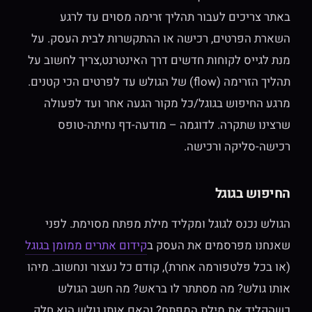
באתר צריכים לעבור תהליך זרימה מסוים עד לרגע
השארת הפרטים, רכישה או ההתקשרות לבית העסק. על
מנת לגייס לקוחות חדשים דרך האינטרנט,צריך לחשוב על
תהליך הזרימה (flow) של הגולש עד לפרטים הכי קטנים.
מרגע החיפוש בגוגל/כל מקור הגעה אחר ועד לפעולה
שרצינו שתקרה. לדוגמה – מודעה-דף נחיתה-טופס
רכישה-סליקה ורכישה.
החיפוש בגוגל
הגולש נכנס לגוגל ומקליד מילת מפתח מסוימת. לפני
שאנחנו מפרסמים את העסק ב
קידום אתרים ממומן בגוגל
(או בכל פלטפורמה אחרת), קודם כל נעצור ונחשוב. מיהו
אותו גולש? מה מסתתר לו בראש? מה חשב הגולש
כשהקליד את מילת המפתח? והאם אותו גולש הוא חלק